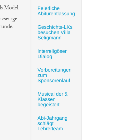
als Model.
Feierliche
Abiturentlassung
zseitige
grunde.
Geschichts-LKs
besuchen Villa
Seligmann
Interreligöser
Dialog
Vorbereitungen
zum
Sponsorenlauf
Musical der 5.
Klassen
begeistert
Abi-Jahrgang
schlägt
Lehrerteam