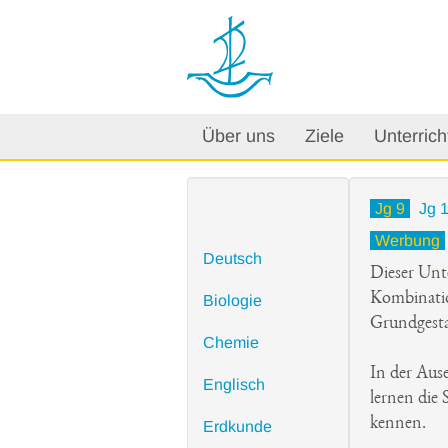
Über uns
Ziele
Unterrich
Jg 9
Jg 
Werbung
Deutsch
Dieser Unte
Kombinatio
Biologie
Grundgestal
Chemie
In der Aus
Englisch
lernen die
kennen.
Erdkunde