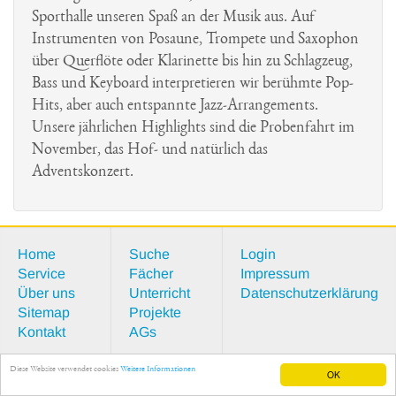
Latein
Schulbuchentleihe
Architektur
Latein-Links
Geschichte
Sporthalle unseren Spaß an der Musik aus. Auf
Haiti-Kinderhilfe
Musik
Schulordnung
Exkursionen
Instrumenten von Posaune, Trompete und Saxophon
St. Ursula-Archiv
über Querflöte oder Klarinette bis hin zu Schlagzeug,
Onlineradio
Politik
Schul-Shop
Film
Stellenangebote
Bass und Keyboard interpretieren wir berühmte Pop-
Lourdes
Hits, aber auch entspannte Jazz-Arrangements.
Physik
Prävention
Unsere jährlichen Highlights sind die Probenfahrt im
MIG
Religion
Umweltschutz
November, das Hof- und natürlich das
Adventskonzert.
Recife/Brasilien
Spanisch
Soz./Ökolog.
Sport
Engagement
Home
Suche
Login
Valentinssingen
Service
Fächer
Impressum
Würde
Über uns
Unterricht
Datenschutzerklärung
Sitemap
Projekte
Kontakt
AGs
Diese Website verwendet cookies
Weitere Informationen
OK