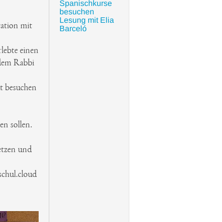
Spanischkurse
besuchen
Lesung mit Elia
ation mit
Barceló
rlebte einen
 dem Rabbi
ut besuchen
en sollen.
setzen und
schul.cloud