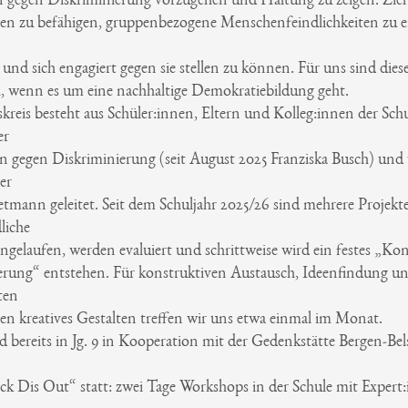
 gegen Diskriminierung vorzugehen und Haltung zu zeigen. Ziel is
nen zu befähigen, gruppenbezogene Menschenfeindlichkeiten zu 
n und sich engagiert gegen sie stellen zu können. Für uns sind die
h, wenn es um eine nachhaltige Demokratiebildung geht.
kreis besteht aus Schüler:innen, Eltern und Kolleg:innen der Sch
er
en gegen Diskriminierung (seit August 2025 Franziska Busch) un
er
tmann geleitet. Seit dem Schuljahr 2025/26 sind mehrere Projekte
liche
ngelaufen, werden evaluiert und schrittweise wird ein festes „Ko
erung“ entstehen. Für konstruktiven Austausch, Ideenfindung u
ten
en kreatives Gestalten treffen wir uns etwa einmal im Monat.
d bereits in Jg. 9 in Kooperation mit der Gedenkstätte Bergen-Bel
ck Dis Out“ statt: zwei Tage Workshops in der Schule mit Expert