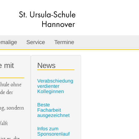
malige
Service
Termine
e mit
News
Verabschiedung
Schule ohne
verdienter
Kolleginnen
de der
Beste
ung, sondern
Facharbeit
ausgezeichnet
alft
Infos zum
Sponsorenlauf