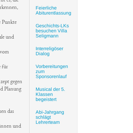
t es, die
erkennen,
Feierliche
Abiturentlassung
se Punkte
Geschichts-LKs
besuchen Villa
Seligmann
ule und
Interreligöser
d vom
Dialog
Vorbereitungen
 für
zum
Sponsorenlauf
nzept gegen
nd Planung
Musical der 5.
Klassen
begeistert
sen das
Abi-Jahrgang
schlägt
Lehrerteam
:innen und