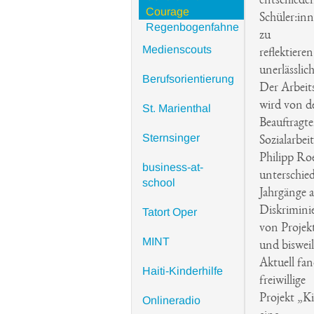
entschieden
Courage
Schüler:in
Regenbogenfahne
zu
Medienscouts
reflektiere
unerlässlic
Berufsorientierung
Der Arbeits
wird von d
St. Marienthal
Beauftragt
Sternsinger
Sozialarbeit
Philipp Roe
business-at-
unterschied
school
Jahrgänge a
Diskrimini
Tatort Oper
von Projek
MINT
und bisweil
Aktuell fan
Haiti-Kinderhilfe
freiwillige
Projekt „Ki
Onlineradio