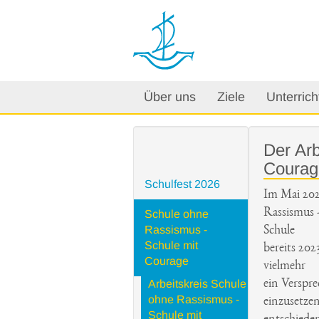
Über uns
Ziele
Unterrich
Der Arb
Courag
Schulfest 2026
Im Mai 2025
Rassismus 
Schule ohne
Rassismus -
Schule
Schule mit
bereits 202
Courage
vielmehr
Arbeitskreis Schule
ein Verspre
ohne Rassismus -
einzusetze
Schule mit