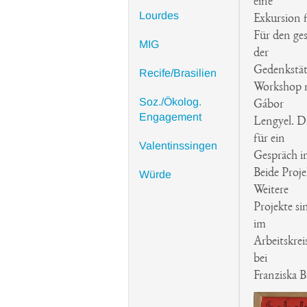
eine
Lourdes
Exkursion f
Für den ge
MIG
der
Gedenkstätt
Recife/Brasilien
Workshop m
Soz./Ökolog.
Gábor
Engagement
Lengyel. Di
für ein
Valentinssingen
Gespräch i
Beide Proje
Würde
Weitere
Projekte si
im
Arbeitskrei
bei
Franziska B