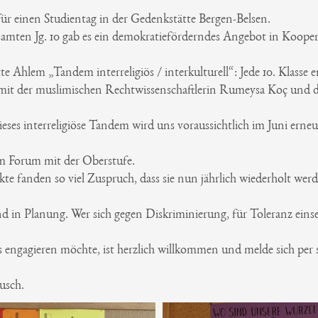
ür einen Studientag in der Gedenkstätte Bergen-Belsen.
samten Jg. 10 gab es ein demokratieförderndes Angebot in Kooper
e Ahlem „Tandem interreligiös / interkulturell“: Jede 10. Klasse e
it der muslimischen Rechtwissenschaftlerin Rumeysa Koç und
eses interreligiöse Tandem wird uns voraussichtlich im Juni erne
m Forum mit der Oberstufe.
kte fanden so viel Zuspruch, dass sie nun jährlich wiederholt werd
nd in Planung. Wer sich gegen Diskriminierung, für Toleranz ein
s engagieren möchte, ist herzlich willkommen und melde sich per 
usch.