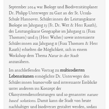
Schulgarten
September 2024 war Biologe und Biodiversitätsplaner
Dr. Philipp Unterweger zu Gast an der St. Ursula-
Schulsanitäter
Schule Hannover. Schüler:innen der Leistungskurse
Streitschlichter
Biologie im Jahrgang 13 (Fr. Dr. Witt & Herr Rauth),
der Leistungskurse Geographie im Jahrgang 12 (Frau
Zoo AG
Thomsen) und 13 (Herr Wicher) sowie interessierte
Schüler:innen aus Jahrgang 11 (Frau Thomsen & Herr
Rauth) erhielten die Möglichkeit, sich in einem
Workshop dem Thema
Natur in der Stadt
anzunähern.
Im anschließenden Vortrag zu
multicodierten
Lebensräumen
ermöglichte Dr. Unterweger den
Schüler:innen humorvolle und interessante Einblicke
unter anderem ins Konzept der
Ökosystemdienstleistungen und so genannter
nature
based solutions.
Damit kann die Stadt von heute
nachhaltiger und biodiverser gestaltet werden, sodass