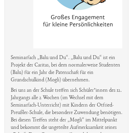
Latein
Geologie
Schulbuchentleihe
Architektur
Latein-Links
Musical Jg 5
Geschichte
Interreligiöser Dialog/ St.
Haiti-Kinderhilfe
Musik
Schulordnung
Exkursionen
St. Ursula-Archiv
Marienthal
Onlineradio
Politik
Schul-Shop
Film
Stellenangebote
Italienisch
Lourdes
Physik
Prävention
Japan AG
MIG
Religion
Umweltschutz
AG Jahrbuch
Seminarfach „Balu und Du“. „Balu und Du“ ist ein
Recife/Brasilien
Spanisch
Jugend forscht
Projekt der Caritas, bei dem normalerweise Studenten
Soz./Ökolog.
(Balu) für ein Jahr die Patenschaft für ein
Sport
Klettern
Engagement
Grundschulkind (Mogli) übernehmen.
Valentinssingen
Kunstwerkstatt
Bei uns an der Schule treffen sich Schüler*innen des 12.
Jahrgangs alle 2 Wochen (im Wechsel mit dem
Würde
Musik
Seminarfach-Unterricht) mit Kindern der Otfried-
Prix des lycéens
Preußler-Schule, die besondere Zuwendung benötigen.
allemands
Bei diesen Treffen steht der „Mogli“ im Mittelpunkt
Roboter AG
und bekommt die ungeteilte Aufmerksamkeit seines