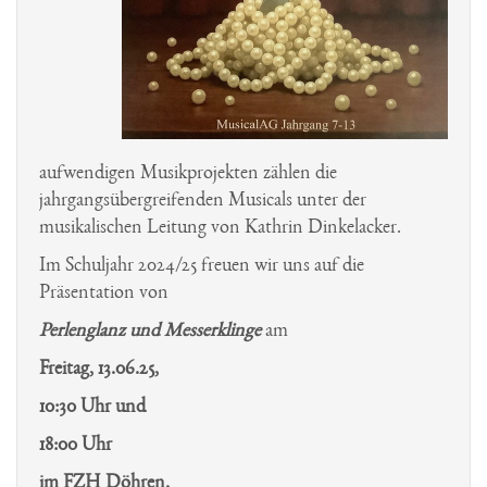
Architektur
Latein-Links
Geologie
Schulbuchentleihe
Musical Jg 5
Geschichte
Interreligiöser Dialog/ St.
Haiti-Kinderhilfe
Exkursionen
Schulordnung
St. Ursula-Archiv
Marienthal
Onlineradio
Film
Schul-Shop
Stellenangebote
Italienisch
Lourdes
Prävention
Japan AG
MIG
aufwendigen Musikprojekten zählen die
Umweltschutz
AG Jahrbuch
jahrgangsübergreifenden Musicals unter der
Recife/Brasilien
musikalischen Leitung von Kathrin Dinkelacker.
Jugend forscht
Soz./Ökolog.
Im Schuljahr 2024/25 freuen wir uns auf die
Klettern
Engagement
Präsentation von
Valentinssingen
Kunstwerkstatt
Perlenglanz und Messerklinge
am
Würde
Musik
Freitag, 13.06.25,
Prix des lycéens
10:30 Uhr und
allemands
18:00 Uhr
Roboter AG
im FZH Döhren.