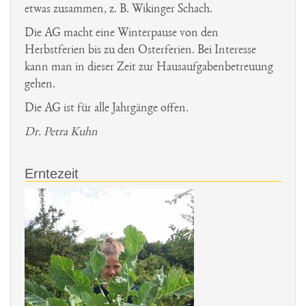
Latein
Musical Jg 5
Schulbuchentleihe
Architektur
Latein-Links
Geschichte
etwas zusammen, z. B. Wikinger Schach.
Haiti-Kinderhilfe
Musik
Schulordnung
Exkursionen
Die AG macht eine Winterpause von den
St. Ursula-Archiv
Herbstferien bis zu den Osterferien. Bei Interesse
Onlineradio
Politik
Schul-Shop
Film
Stellenangebote
kann man in dieser Zeit zur Hausaufgabenbetreuung
Lourdes
Physik
Prävention
gehen.
MIG
Die AG ist für alle Jahrgänge offen.
Religion
Umweltschutz
Dr. Petra Kuhn
Recife/Brasilien
Spanisch
Soz./Ökolog.
Sport
Erntezeit
Engagement
Valentinssingen
Würde