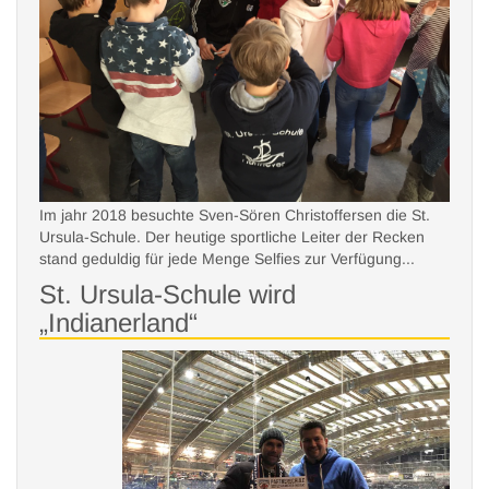
Architektur
Latein-Links
Geologie
Schulbuchentleihe
Musical Jg 5
Geschichte
Interreligiöser Dialog/ St.
Haiti-Kinderhilfe
Exkursionen
Schulordnung
St. Ursula-Archiv
Marienthal
Onlineradio
Film
Schul-Shop
Stellenangebote
Italienisch
Lourdes
Prävention
Japan AG
MIG
Umweltschutz
AG Jahrbuch
Im jahr 2018 besuchte Sven-Sören Christoffersen die St.
Recife/Brasilien
Jugend forscht
Ursula-Schule. Der heutige sportliche Leiter der Recken
Soz./Ökolog.
stand geduldig für jede Menge Selfies zur Verfügung...
Klettern
Engagement
St. Ursula-Schule wird
Valentinssingen
„Indianerland“
Kunstwerkstatt
Würde
Musik
Prix des lycéens
allemands
Roboter AG