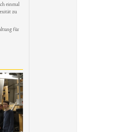
uch einmal
xität zu
ltung für