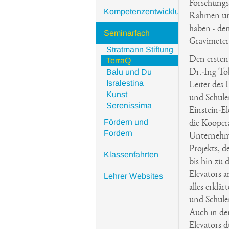
Forschungsg
Kompetenzentwicklung
Rahmen uns
haben - den
Seminarfach
Gravimeter
Stratmann Stiftung
Den ersten
TerraQ
Balu und Du
Dr.-Ing Tob
Isralestina
Leiter des 
Kunst
und Schüle
Serenissima
Einstein-El
Fördern und
die Kooper
Fordern
Unternehme
Projekts, 
Klassenfahrten
bis hin zu 
Elevators 
Lehrer Websites
alles erklä
und Schüler
Auch in de
Elevators d