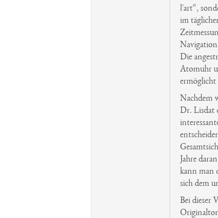
l'art“, son
im täglich
Zeitmessun
Navigation
Die angest
Atomuhr u
ermöglicht
Nachdem wi
Dr. Lisdat 
interessan
entscheiden
Gesamtsich
Jahre daran
kann man d
sich dem un
Bei dieser 
Originalton