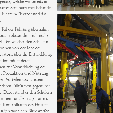
eräte, welche wir bereits im
eres Seminarfaches behandelt
 Einstein-Elevator und das
.
 Teil der Führung übernahm
ias Froböse, der Technische
HITec, welcher den Schülern
rinnen von der Idee des
evators, über die Entwicklung,
ation mit anderen
n zur Verwirklichung des
der Produktion und Nutzung,
den Vorteilen des Einstein-
anderen Falltürmen gegenüber
rte. Dabei stand er den Schülern
innen für alle Fragen offen.
n Kontrollraum des Einstein-
urften wir einen Blick werfen