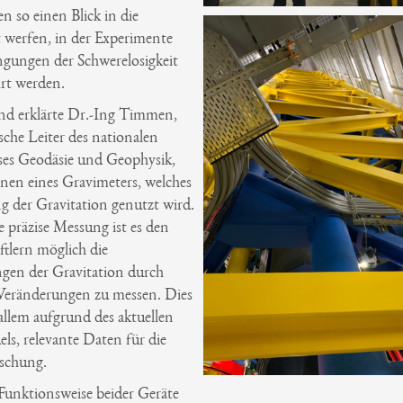
 so einen Blick in die
 werfen, in der Experimente
ngungen der Schwerelosigkeit
rt werden.
nd erklärte Dr.-Ing Timmen,
sche Leiter des nationalen
ises Geodäsie und Geophysik,
nen eines Gravimeters, welches
g der Gravitation genutzt wird.
 präzise Messung ist es den
tlern möglich die
gen der Gravitation durch
Veränderungen zu messen. Dies
r allem aufgrund des aktuellen
s, relevante Daten für die
schung.
Funktionsweise beider Geräte