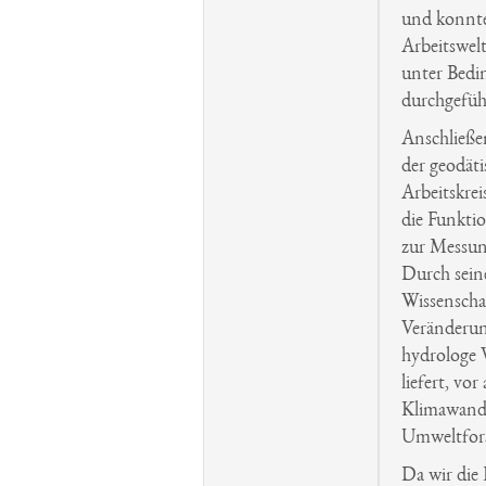
und konnten
Arbeitswelt
unter Bedi
durchgefüh
Anschließe
der geodäti
Arbeitskre
die Funktio
zur Messun
Durch seine
Wissenschaf
Veränderun
hydrologe 
liefert, vo
Klimawandel
Umweltfor
Da wir die 