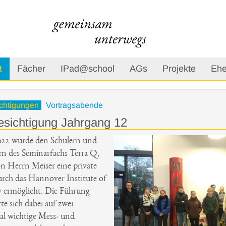
t
Fächer
IPad@school
AGs
Projekte
Ehe
chtigungen
Vortragsabende
esichtigung Jahrgang 12
022 wurde den Schülern und
en des Seminarfachs Terra Q,
on Herrn Meiser eine private
rch das Hannover Institute of
 ermöglicht. Die Führung
te sich dabei auf zwei
l wichtige Mess- und