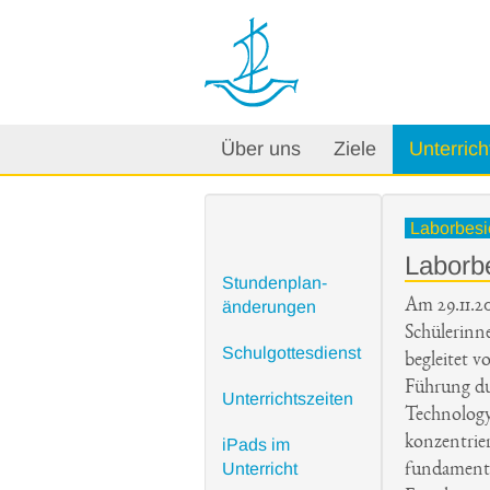
Über uns
Ziele
Unterrich
Laborbesi
Laborb
Stundenplan-
Am 29.11.2
änderungen
Schülerinn
Schulgottesdienst
begleitet v
Führung du
Unterrichtszeiten
Technology
konzentrier
iPads im
Unterricht
fundamenta