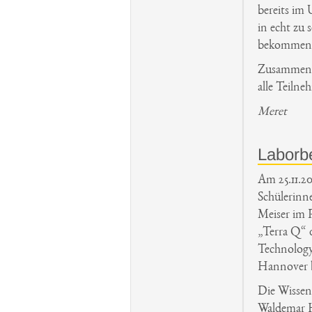
bereits im
in echt zu
bekommen, 
Zusammenfa
alle Teiln
Meret
Laborb
Am 25.11.20
Schülerinne
Meiser im 
„Terra Q“ 
Technology
Hannover b
Die Wissen
Waldemar H