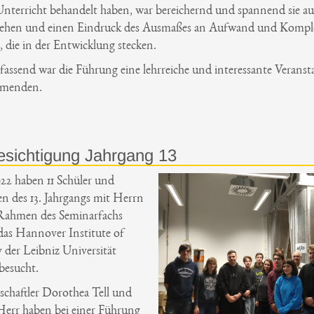
 Unterricht behandelt haben, war bereichernd und spannend sie a
 sehen und einen Eindruck des Ausmaßes an Aufwand und Komple
die in der Entwicklung stecken.
ssend war die Führung eine lehrreiche und interessante Veransta
ehmenden.
esichtigung Jahrgang 13
22 haben 11 Schüler und
n des 13. Jahrgangs mit Herrn
Rahmen des Seminarfachs
das Hannover Institute of
 der Leibniz Universität
esucht.
schaftler Dorothea Tell und
err haben bei einer Führung