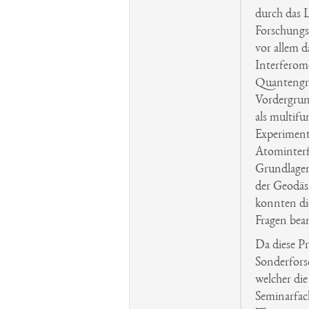
durch das L
Forschungs
vor allem 
Interferome
Quantengr
Vordergrun
als multifu
Experiment
Atominterf
Grundlagen
der Geodäs
konnten die
Fragen bea
Da diese Pr
Sonderfors
welcher di
Seminarfach