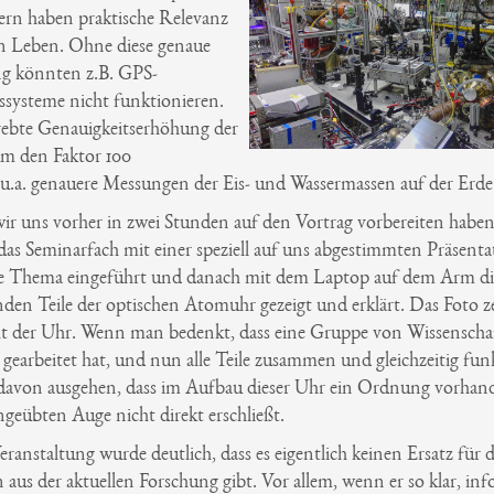
dern haben praktische Relevanz
en Leben. Ohne diese genaue
g könnten z.B. GPS-
ssysteme nicht funktionieren.
rebte Genauigkeitserhöhung der
m den Faktor 100
 u.a. genauere Messungen der Eis- und Wassermassen auf der Erde
r uns vorher in zwei Stunden auf den Vortrag vorbereiten haben
das Seminarfach mit einer speziell auf uns abgestimmten Präsenta
te Thema eingeführt und danach mit dem Laptop auf dem Arm di
den Teile der optischen Atomuhr gezeigt und erklärt. Das Foto ze
t der Uhr. Wenn man bedenkt, dass eine Gruppe von Wissenschaf
 gearbeitet hat, und nun alle Teile zusammen und gleichzeitig fun
avon ausgehen, dass im Aufbau dieser Uhr ein Ordnung vorhande
geübten Auge nicht direkt erschließt.
Veranstaltung wurde deutlich, dass es eigentlich keinen Ersatz für 
 aus der aktuellen Forschung gibt. Vor allem, wenn er so klar, inf