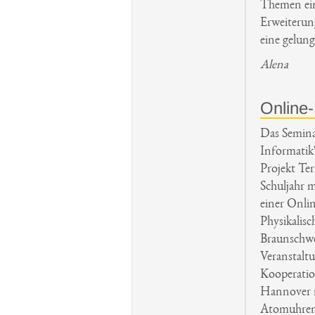
Themen ein
Erweiterun
eine gelun
Alena
Online
Das Semina
Informatik
Projekt Ter
Schuljahr 
einer Onli
Physikalisc
Braunschwe
Veranstalt
Kooperatio
Hannover m
Atomuhren 