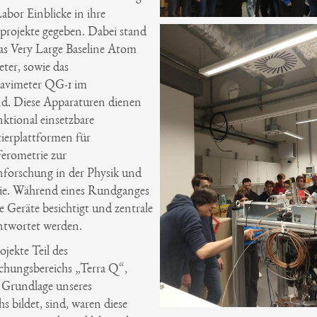
abor Einblicke in ihre
projekte gegeben. Dabei stand
das Very Large Baseline Atom
ter, sowie das
avimeter QG-1 im
d. Diese Apparaturen dienen
nktional einsetzbare
ierplattformen für
erometrie zur
forschung in der Physik und
ie. Während eines Rundganges
 Geräte besichtigt und zentrale
ntwortet werden.
ojekte Teil des
chungsbereichs „Terra Q“,
e Grundlage unseres
s bildet, sind, waren diese