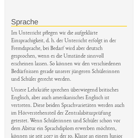
Architektur
Latein-Links
Geologie
Schulbuchentleihe
Musical Jg 5
Geschichte
Interreligiöser Dialog/ St.
Haiti-Kinderhilfe
Exkursionen
Schulordnung
St. Ursula-Archiv
Marienthal
Sprache
Onlineradio
Film
Schul-Shop
Stellenangebote
Italienisch
Im Unterricht pflegen wir die aufgeklärte
Lourdes
Prävention
Japan AG
Einsprachigkeit, d. h. der Unterricht erfolgt in der
MIG
Fremdsprache, bei Bedarf wird aber deutsch
Umweltschutz
AG Jahrbuch
gesprochen, wenn es die Umstände sinnvoll
Recife/Brasilien
erscheinen lassen. So können wir den verschiedenen
Jugend forscht
Soz./Ökolog.
Bedürfnissen gerade unserer jüngeren Schülerinnen
Klettern
Engagement
und Schüler gerecht werden.
Valentinssingen
Unsere Lehrkräfte sprechen überwiegend britisches
Kunstwerkstatt
Englisch, aber auch amerikanisches Englisch ist
Würde
Musik
vertreten. Diese beiden Sprachvarietäten werden auch
im Hörverstehensteil der Zentralabiturprüfung
Prix des lycéens
getestet. Wenn Schülerinnen und Schüler schon vor
allemands
dem Abitur ein Sprachdiplom erwerben möchten,
Roboter AG
können sie seit 2017 in der 10. Klasse an einem Junior