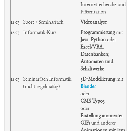
Internetrecherche und
Präsentation
12-13
Sport / Seminarfach
Videoanalyse
12-13
Informatik-Kurs
Programmierung
mit
Java
,
Python
oder
Excel/VBA
,
Datenbanken
;
Automaten und
Schaltwerke
12-13
Seminarfach Informatik
3D-Modellierung
mit
(nicht regelmäßig)
Blender
oder
CMS Typo3
oder
Erstellung animierter
GIFs
und anderer
Animationen mit Java