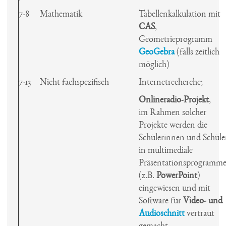
Schulgarten
7-8
Mathematik
Tabellenkalkulation mit
CAS
,
Schulsanitäter
Geometrieprogramm
GeoGebra
(falls zeitlich
Streitschlichter
möglich)
Zoo AG
7-13
Nicht fachspezifisch
Internetrecherche;
Onlineradio-Projekt
,
im Rahmen solcher
Projekte werden die
Schülerinnen und Schüle
in multimediale
Präsentationsprogramm
(z.B.
PowerPoint
)
eingewiesen und mit
Software für
Video- und
Audioschnitt
vertraut