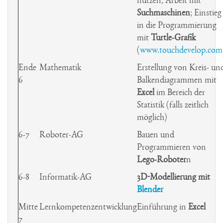
Architektur
Latein-Links
Geologie
Schulbuchentleihe
Musical Jg 5
nutzen; Arbeit mit
Geschichte
Suchmaschinen
; Einstieg
Interreligiöser Dialog/ St.
Haiti-Kinderhilfe
Exkursionen
Schulordnung
St. Ursula-Archiv
in die Programmierung
Marienthal
Onlineradio
mit
Turtle-Grafik
Film
Schul-Shop
Stellenangebote
Italienisch
(
www.touchdevelop.com
Lourdes
Prävention
Japan AG
Ende
Mathematik
Erstellung von Kreis- un
MIG
6
Balkendiagrammen mit
Umweltschutz
AG Jahrbuch
Excel
im Bereich der
Recife/Brasilien
Statistik (falls zeitlich
Jugend forscht
Soz./Ökolog.
möglich)
Klettern
Engagement
6-7
Roboter-AG
Bauen und
Valentinssingen
Kunstwerkstatt
Programmieren von
Lego-Roboter
n
Würde
Musik
6-8
Informatik-AG
3D-Modellierung mit
Prix des lycéens
Blender
allemands
Mitte
Lernkompetenzentwicklung
Einführung in
Excel
Roboter AG
7