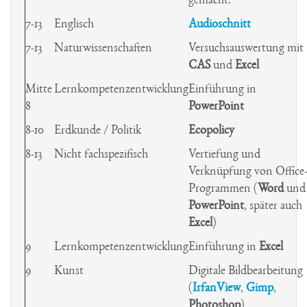
gemacht.
7-13
Englisch
Audioschnitt
7-13
Naturwissenschaften
Versuchsauswertung mit
CAS
und
Excel
Mitte
Lernkompetenzentwicklung
Einführung in
8
PowerPoint
8-10
Erdkunde / Politik
Ecopolicy
8-13
Nicht fachspezifisch
Vertiefung und
Verknüpfung von Office
Programmen (
Word
und
PowerPoint
, später auch
Excel
)
9
Lernkompetenzentwicklung
Einführung in
Excel
9
Kunst
Digitale Bildbearbeitung
(
IrfanView
,
Gimp
,
Photoshop
)