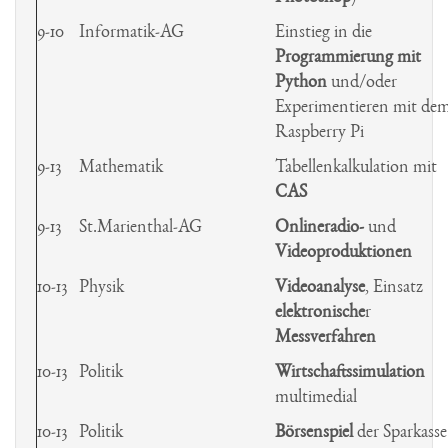
9-10
Informatik-AG
Einstieg in die
Programmierung mit
Python
und/oder
Experimentieren mit de
Raspberry Pi
9-13
Mathematik
Tabellenkalkulation mit
CAS
9-13
St.Marienthal-AG
Onlineradio-
und
Videoproduktionen
10-13
Physik
Videoanalyse
, Einsatz
elektronische
r
Messverfahren
10-13
Politik
Wirtschaftssimulation
multimedial
10-13
Politik
Börsenspiel
der Sparkasse